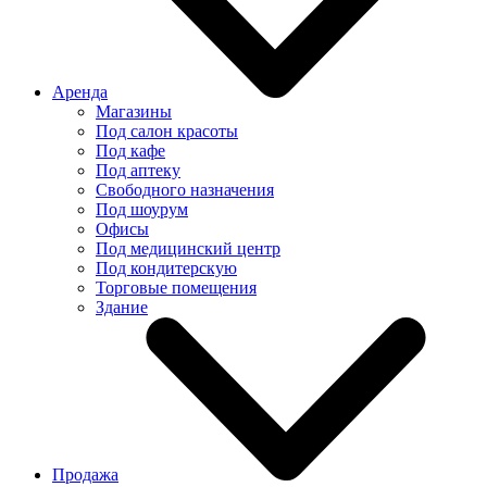
Аренда
Магазины
Под салон красоты
Под кафе
Под аптеку
Свободного назначения
Под шоурум
Офисы
Под медицинский центр
Под кондитерскую
Торговые помещения
Здание
Продажа