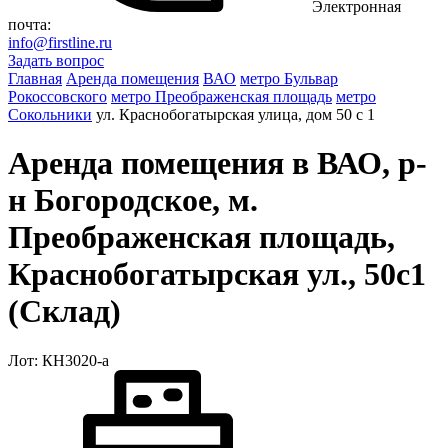
Электронная
почта:
info@firstline.ru
Задать вопрос
Главная
Аренда помещения
ВАО
метро Бульвар
Рокоссовского
метро Преображенская площадь
метро
Сокольники
ул. Краснобогатырская улица, дом 50 с 1
Аренда помещения в ВАО, р-
н Богородское, м.
Преображенская площадь,
Краснобогатырская ул., 50с1
(Склад)
Лот: КН3020-a