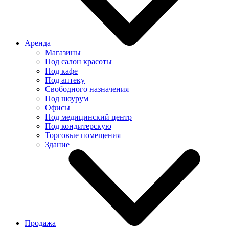
Аренда
Магазины
Под салон красоты
Под кафе
Под аптеку
Свободного назначения
Под шоурум
Офисы
Под медицинский центр
Под кондитерскую
Торговые помещения
Здание
Продажа