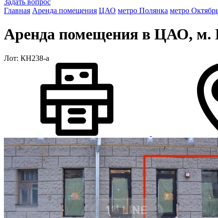
Задать вопрос
Главная
Аренда помещения
ЦАО
метро Полянка
метро Октябрь
Аренда помещения в ЦАО, м. П
Лот: КН238-a