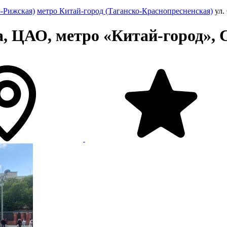
о-Рижская)
метро Китай-город (Таганско-Краснопресненская)
ул.
, ЦАО, метро «Китай-город», С