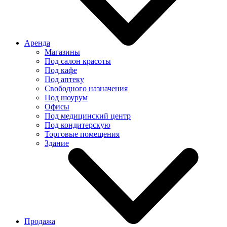
Аренда
Магазины
Под салон красоты
Под кафе
Под аптеку
Свободного назначения
Под шоурум
Офисы
Под медицинский центр
Под кондитерскую
Торговые помещения
Здание
Продажа