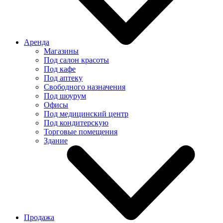
Аренда
Магазины
Под салон красоты
Под кафе
Под аптеку
Свободного назначения
Под шоурум
Офисы
Под медицинский центр
Под кондитерскую
Торговые помещения
Здание
Продажа