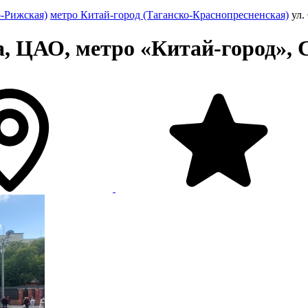
о-Рижская)
метро Китай-город (Таганско-Краснопресненская)
ул.
, ЦАО, метро «Китай-город», С