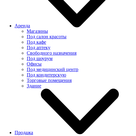
Аренда
Магазины
Под салон красоты
Под кафе
Под аптеку
Свободного назначения
Под шоурум
Офисы
Под медицинский центр
Под кондитерскую
Торговые помещения
Здание
Продажа