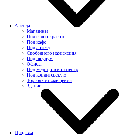
Аренда
Магазины
Под салон красоты
Под кафе
Под аптеку
Свободного назначения
Под шоурум
Офисы
Под медицинский центр
Под кондитерскую
Торговые помещения
Здание
Продажа