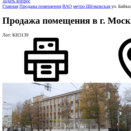
Задать вопрос
Главная
Продажа помещения
ВАО
метро Щёлковская
ул. Байка
Продажа помещения в г. Москв
Лот: КН3139