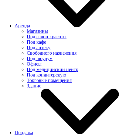
Аренда
Магазины
Под салон красоты
Под кафе
Под аптеку
Свободного назначения
Под шоурум
Офисы
Под медицинский центр
Под кондитерскую
Торговые помещения
Здание
Продажа