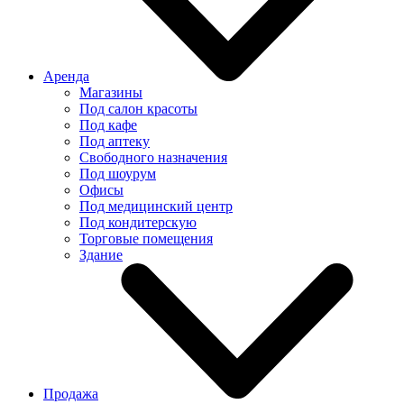
Аренда
Магазины
Под салон красоты
Под кафе
Под аптеку
Свободного назначения
Под шоурум
Офисы
Под медицинский центр
Под кондитерскую
Торговые помещения
Здание
Продажа