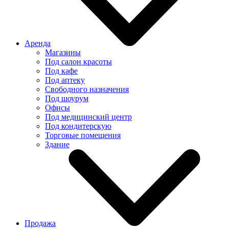
Аренда
Магазины
Под салон красоты
Под кафе
Под аптеку
Свободного назначения
Под шоурум
Офисы
Под медицинский центр
Под кондитерскую
Торговые помещения
Здание
Продажа