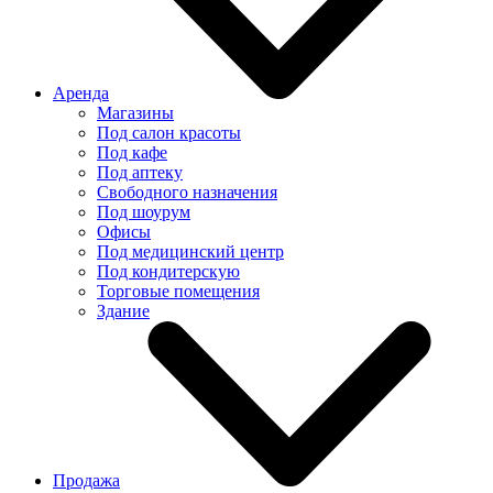
Аренда
Магазины
Под салон красоты
Под кафе
Под аптеку
Свободного назначения
Под шоурум
Офисы
Под медицинский центр
Под кондитерскую
Торговые помещения
Здание
Продажа