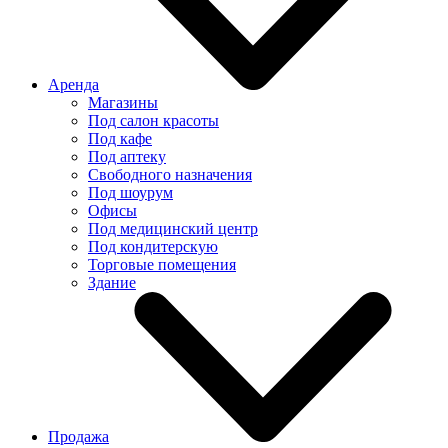
Аренда
Магазины
Под салон красоты
Под кафе
Под аптеку
Свободного назначения
Под шоурум
Офисы
Под медицинский центр
Под кондитерскую
Торговые помещения
Здание
Продажа