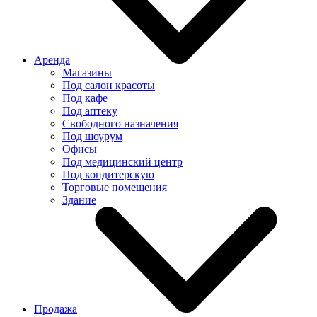
Аренда
Магазины
Под салон красоты
Под кафе
Под аптеку
Свободного назначения
Под шоурум
Офисы
Под медицинский центр
Под кондитерскую
Торговые помещения
Здание
Продажа