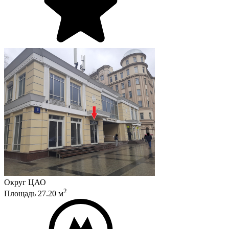
Округ
ЦАО
2
Площадь
27.20
м