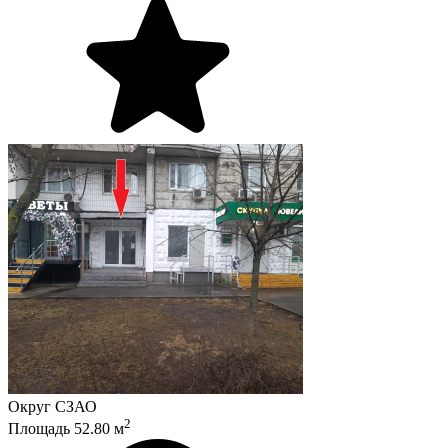
Округ
СЗАО
2
Площадь
52.80
м