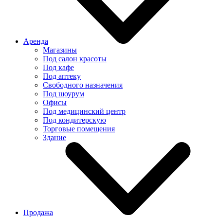
Аренда
Магазины
Под салон красоты
Под кафе
Под аптеку
Свободного назначения
Под шоурум
Офисы
Под медицинский центр
Под кондитерскую
Торговые помещения
Здание
Продажа