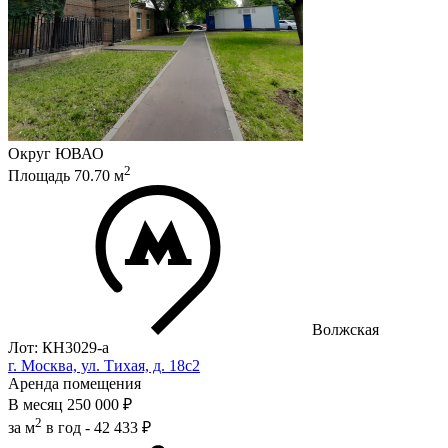
Округ
ЮВАО
2
Площадь
70.70
м
Волжская
Лот: КН3029-a
г. Москва, ул. Тихая, д. 18с2
Аренда помещения
В месяц
250 000 ₽
2
за м
в год -
42 433 ₽