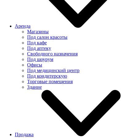
Аренда
Магазины
Под салон красоты
Под кафе
Под аптеку
Свободного назначения
Под шоурум
Офисы
Под медицинский центр
Под кондитерскую
Торговые помещения
Здание
Продажа