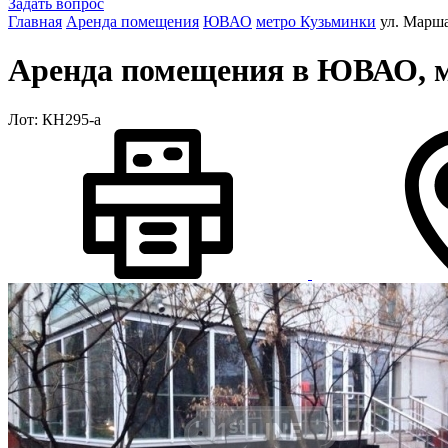
Задать вопрос
Главная
Аренда помещения
ЮВАО
метро Кузьминки
ул. Марша
Аренда помещения в ЮВАО, м.
Лот: КН295-a