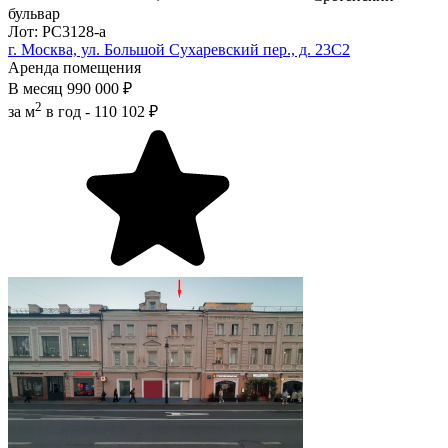
бульвар
Лот: РС3128-a
г. Москва, ул. Большой Сухаревский пер., д. 23С2
Аренда помещения
В месяц
990 000 ₽
2
за м
в год -
110 102 ₽