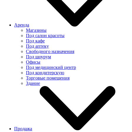
Аренда
Магазины
Под салон красоты
Под кафе
Под аптеку
Свободного назначения
Под шоурум
Офисы
Под медицинский центр
Под кондитерскую
Торговые помещения
Здание
Продажа