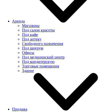
Аренда
Магазины
Под салон красоты
Под кафе
Под аптеку
Свободного назначения
Под шоурум
Офисы
Под медицинский центр
Под кондитерскую
Торговые помещения
Здание
Продажа