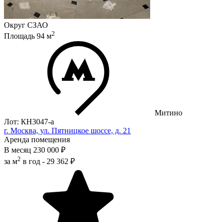
Округ
СЗАО
2
Площадь
94
м
Митино
Лот: КН3047-a
г. Москва, ул. Пятницкое шоссе, д. 21
Аренда помещения
В месяц
230 000 ₽
2
за м
в год -
29 362 ₽