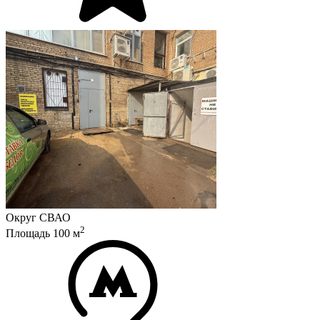
Округ
СВАО
2
Площадь
100
м