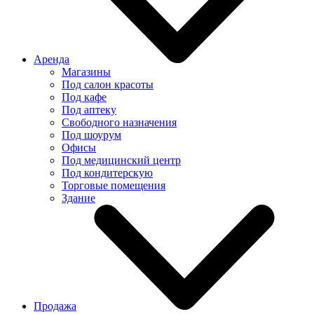
Аренда
Магазины
Под салон красоты
Под кафе
Под аптеку
Свободного назначения
Под шоурум
Офисы
Под медицинский центр
Под кондитерскую
Торговые помещения
Здание
Продажа