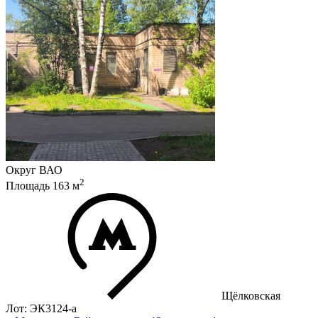
Округ
ВАО
2
Площадь
163
м
Щёлковская
Лот: ЭК3124-a