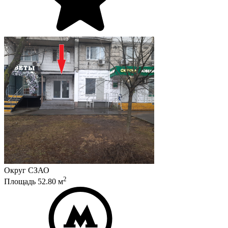
Округ
СЗАО
2
Площадь
52.80
м