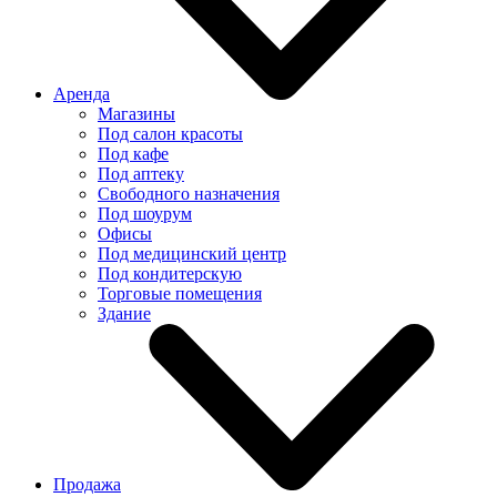
Аренда
Магазины
Под салон красоты
Под кафе
Под аптеку
Свободного назначения
Под шоурум
Офисы
Под медицинский центр
Под кондитерскую
Торговые помещения
Здание
Продажа