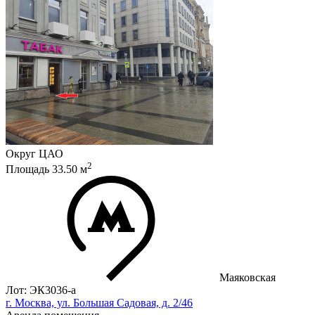
Округ
ЦАО
2
Площадь
33.50
м
Маяковская
Лот: ЭК3036-a
г. Москва, ул. Большая Садовая, д. 2/46