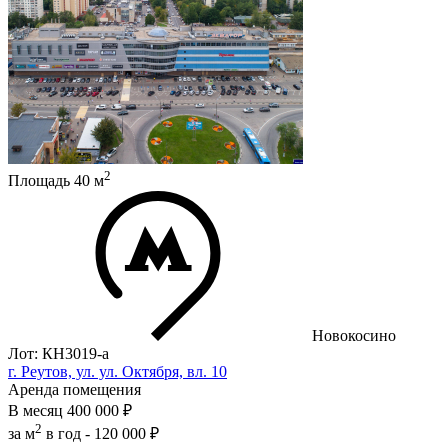
2
Площадь
40
м
Новокосино
Лот: КН3019-a
г. Реутов, ул. ул. Октября, вл. 10
Аренда помещения
В месяц
400 000 ₽
2
за м
в год -
120 000 ₽