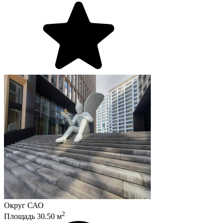
Округ
САО
2
Площадь
30.50
м