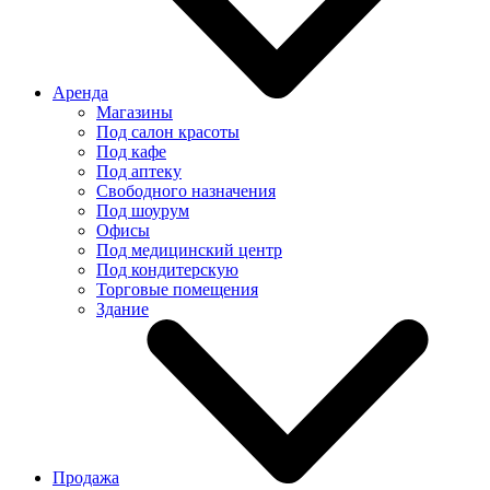
Аренда
Магазины
Под салон красоты
Под кафе
Под аптеку
Свободного назначения
Под шоурум
Офисы
Под медицинский центр
Под кондитерскую
Торговые помещения
Здание
Продажа