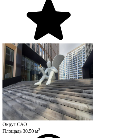
Округ
САО
2
Площадь
30.50
м