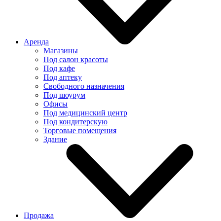
Аренда
Магазины
Под салон красоты
Под кафе
Под аптеку
Свободного назначения
Под шоурум
Офисы
Под медицинский центр
Под кондитерскую
Торговые помещения
Здание
Продажа