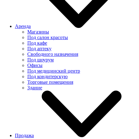
Аренда
Магазины
Под салон красоты
Под кафе
Под аптеку
Свободного назначения
Под шоурум
Офисы
Под медицинский центр
Под кондитерскую
Торговые помещения
Здание
Продажа