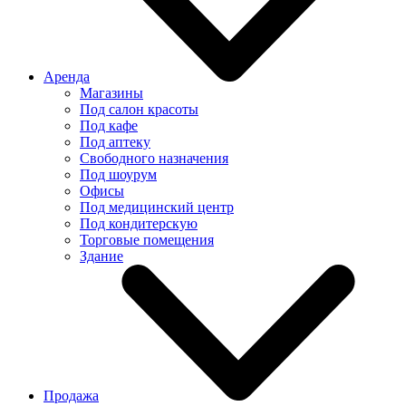
Аренда
Магазины
Под салон красоты
Под кафе
Под аптеку
Свободного назначения
Под шоурум
Офисы
Под медицинский центр
Под кондитерскую
Торговые помещения
Здание
Продажа