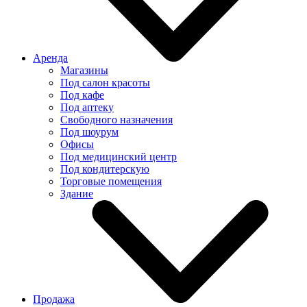
Аренда
Магазины
Под салон красоты
Под кафе
Под аптеку
Свободного назначения
Под шоурум
Офисы
Под медицинский центр
Под кондитерскую
Торговые помещения
Здание
Продажа