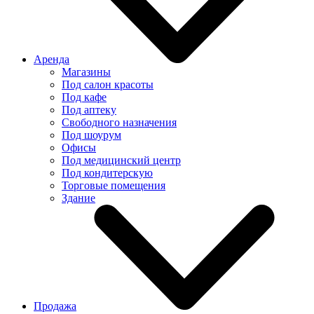
Аренда
Магазины
Под салон красоты
Под кафе
Под аптеку
Свободного назначения
Под шоурум
Офисы
Под медицинский центр
Под кондитерскую
Торговые помещения
Здание
Продажа