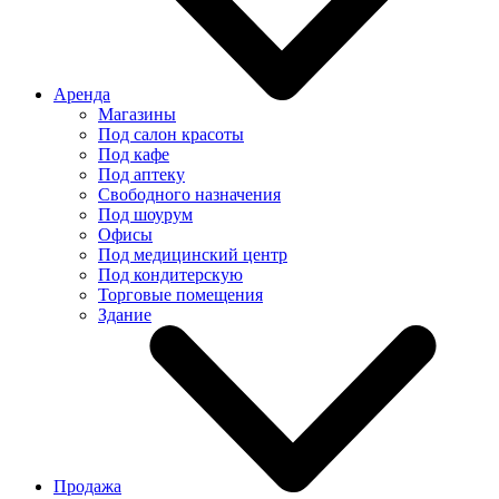
Аренда
Магазины
Под салон красоты
Под кафе
Под аптеку
Свободного назначения
Под шоурум
Офисы
Под медицинский центр
Под кондитерскую
Торговые помещения
Здание
Продажа