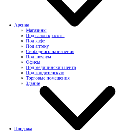
Аренда
Магазины
Под салон красоты
Под кафе
Под аптеку
Свободного назначения
Под шоурум
Офисы
Под медицинский центр
Под кондитерскую
Торговые помещения
Здание
Продажа