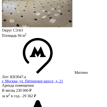
Округ
СЗАО
2
Площадь
94
м
Митино
Лот: КН3047-a
г. Москва, ул. Пятницкое шоссе, д. 21
Аренда помещения
В месяц
230 000 ₽
2
за м
в год -
29 362 ₽