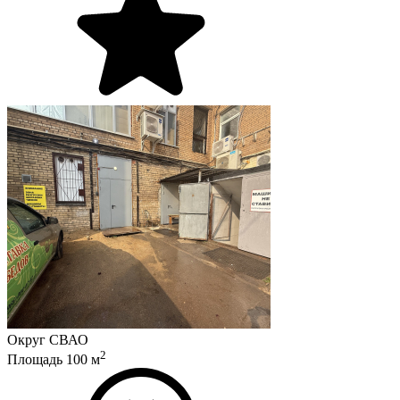
Округ
СВАО
2
Площадь
100
м