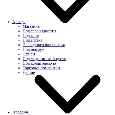
Аренда
Магазины
Под салон красоты
Под кафе
Под аптеку
Свободного назначения
Под шоурум
Офисы
Под медицинский центр
Под кондитерскую
Торговые помещения
Здание
Продажа