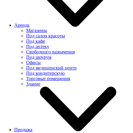
Аренда
Магазины
Под салон красоты
Под кафе
Под аптеку
Свободного назначения
Под шоурум
Офисы
Под медицинский центр
Под кондитерскую
Торговые помещения
Здание
Продажа