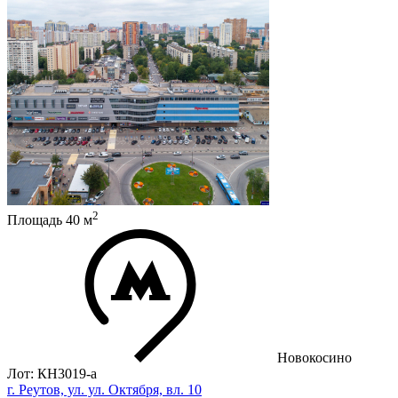
2
Площадь
40
м
Новокосино
Лот: КН3019-a
г. Реутов, ул. ул. Октября, вл. 10