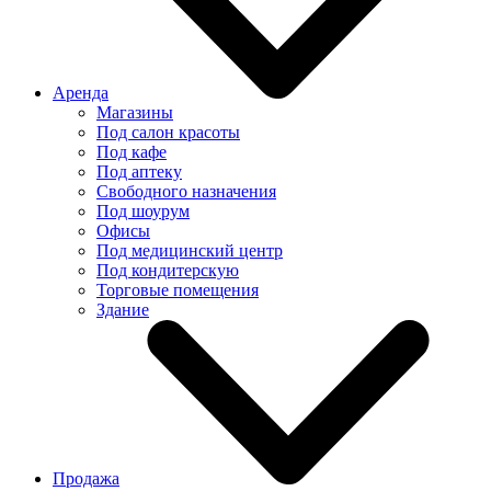
Аренда
Магазины
Под салон красоты
Под кафе
Под аптеку
Свободного назначения
Под шоурум
Офисы
Под медицинский центр
Под кондитерскую
Торговые помещения
Здание
Продажа