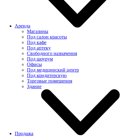
Аренда
Магазины
Под салон красоты
Под кафе
Под аптеку
Свободного назначения
Под шоурум
Офисы
Под медицинский центр
Под кондитерскую
Торговые помещения
Здание
Продажа