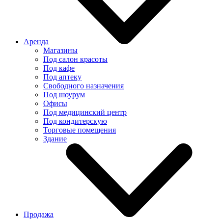
Аренда
Магазины
Под салон красоты
Под кафе
Под аптеку
Свободного назначения
Под шоурум
Офисы
Под медицинский центр
Под кондитерскую
Торговые помещения
Здание
Продажа