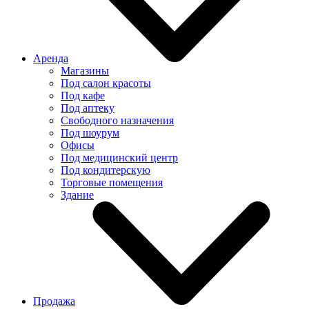
Аренда
Магазины
Под салон красоты
Под кафе
Под аптеку
Свободного назначения
Под шоурум
Офисы
Под медицинский центр
Под кондитерскую
Торговые помещения
Здание
Продажа