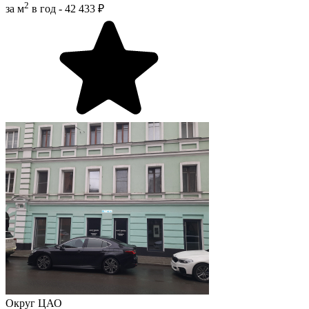
2
за м
в год -
42 433 ₽
Округ
ЦАО