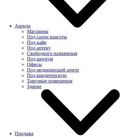
Аренда
Магазины
Под салон красоты
Под кафе
Под аптеку
Свободного назначения
Под шоурум
Офисы
Под медицинский центр
Под кондитерскую
Торговые помещения
Здание
Продажа