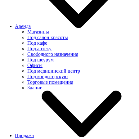
Аренда
Магазины
Под салон красоты
Под кафе
Под аптеку
Свободного назначения
Под шоурум
Офисы
Под медицинский центр
Под кондитерскую
Торговые помещения
Здание
Продажа