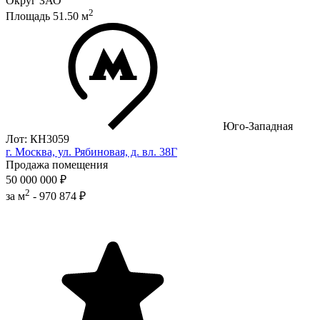
Округ
ЗАО
2
Площадь
51.50
м
Юго-Западная
Лот: КН3059
г. Москва, ул. Рябиновая, д. вл. 38Г
Продажа помещения
50 000 000 ₽
2
за м
-
970 874 ₽