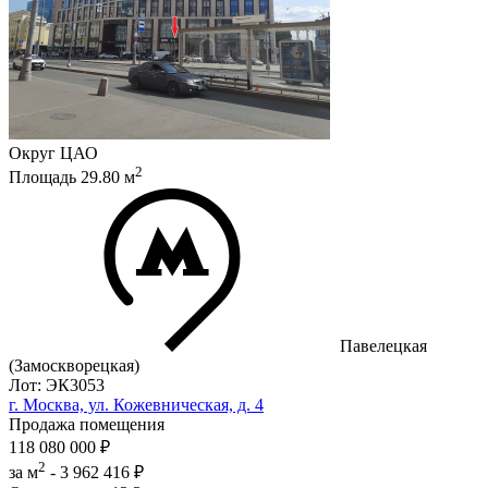
Округ
ЦАО
2
Площадь
29.80
м
Павелецкая
(Замоскворецкая)
Лот: ЭК3053
г. Москва, ул. Кожевническая, д. 4
Продажа помещения
118 080 000 ₽
2
за м
-
3 962 416 ₽