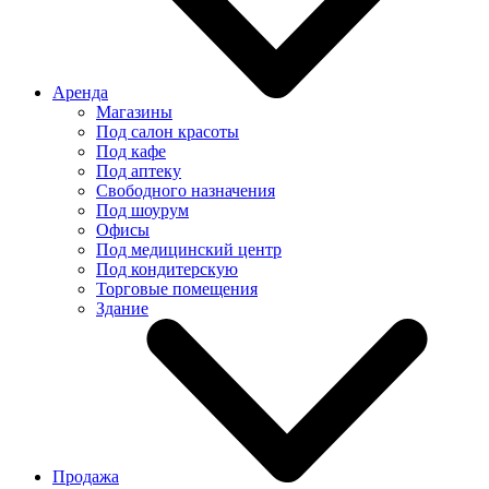
Аренда
Магазины
Под салон красоты
Под кафе
Под аптеку
Свободного назначения
Под шоурум
Офисы
Под медицинский центр
Под кондитерскую
Торговые помещения
Здание
Продажа