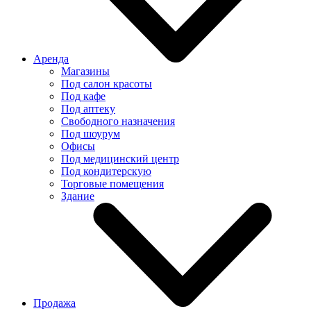
Аренда
Магазины
Под салон красоты
Под кафе
Под аптеку
Свободного назначения
Под шоурум
Офисы
Под медицинский центр
Под кондитерскую
Торговые помещения
Здание
Продажа