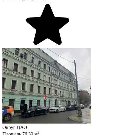
Округ
ЦАО
2
Площадь
76.30
м