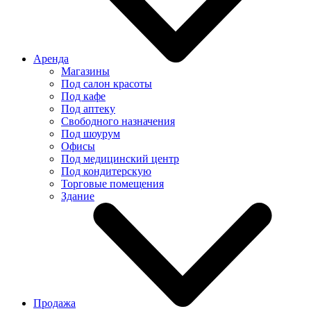
Аренда
Магазины
Под салон красоты
Под кафе
Под аптеку
Свободного назначения
Под шоурум
Офисы
Под медицинский центр
Под кондитерскую
Торговые помещения
Здание
Продажа