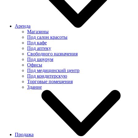
Аренда
Магазины
Под салон красоты
Под кафе
Под аптеку
Свободного назначения
Под шоурум
Офисы
Под медицинский центр
Под кондитерскую
Торговые помещения
Здание
Продажа