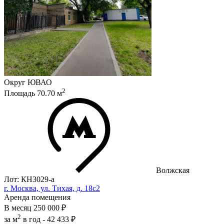
Округ
ЮВАО
2
Площадь
70.70
м
Волжская
Лот: КН3029-a
г. Москва, ул. Тихая, д. 18с2
Аренда помещения
В месяц
250 000 ₽
2
за м
в год -
42 433 ₽