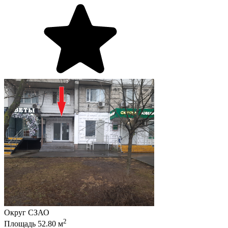
Округ
СЗАО
2
Площадь
52.80
м