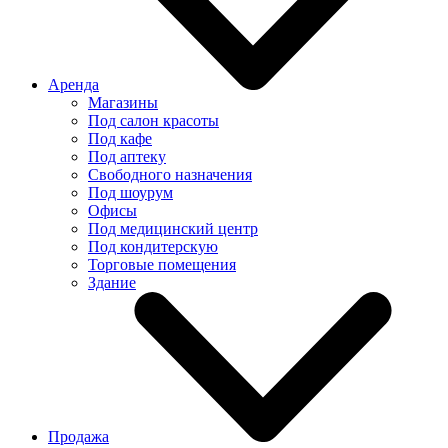
Аренда
Магазины
Под салон красоты
Под кафе
Под аптеку
Свободного назначения
Под шоурум
Офисы
Под медицинский центр
Под кондитерскую
Торговые помещения
Здание
Продажа