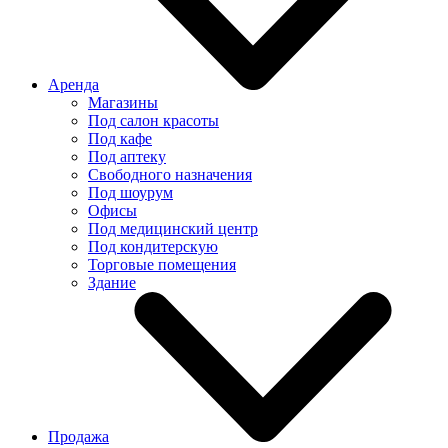
Аренда
Магазины
Под салон красоты
Под кафе
Под аптеку
Свободного назначения
Под шоурум
Офисы
Под медицинский центр
Под кондитерскую
Торговые помещения
Здание
Продажа