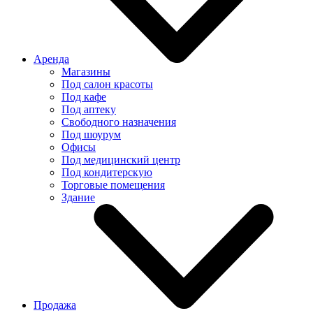
Аренда
Магазины
Под салон красоты
Под кафе
Под аптеку
Свободного назначения
Под шоурум
Офисы
Под медицинский центр
Под кондитерскую
Торговые помещения
Здание
Продажа