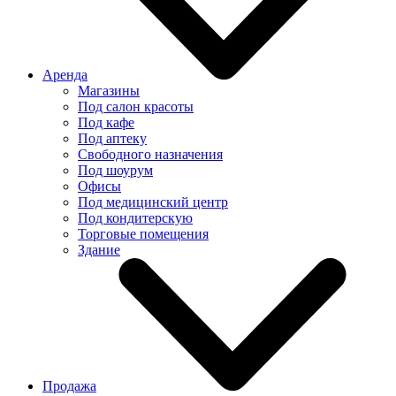
Аренда
Магазины
Под салон красоты
Под кафе
Под аптеку
Свободного назначения
Под шоурум
Офисы
Под медицинский центр
Под кондитерскую
Торговые помещения
Здание
Продажа