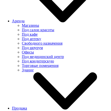
Аренда
Магазины
Под салон красоты
Под кафе
Под аптеку
Свободного назначения
Под шоурум
Офисы
Под медицинский центр
Под кондитерскую
Торговые помещения
Здание
Продажа