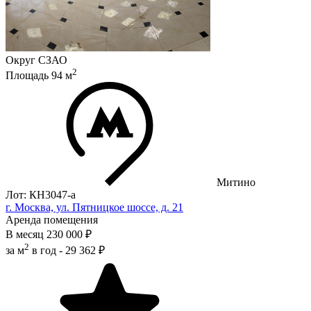
Округ
СЗАО
2
Площадь
94
м
Митино
Лот: КН3047-a
г. Москва, ул. Пятницкое шоссе, д. 21
Аренда помещения
В месяц
230 000 ₽
2
за м
в год -
29 362 ₽