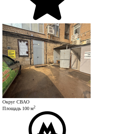
Округ
СВАО
2
Площадь
100
м