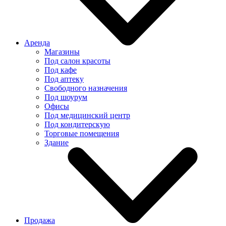
Аренда
Магазины
Под салон красоты
Под кафе
Под аптеку
Свободного назначения
Под шоурум
Офисы
Под медицинский центр
Под кондитерскую
Торговые помещения
Здание
Продажа