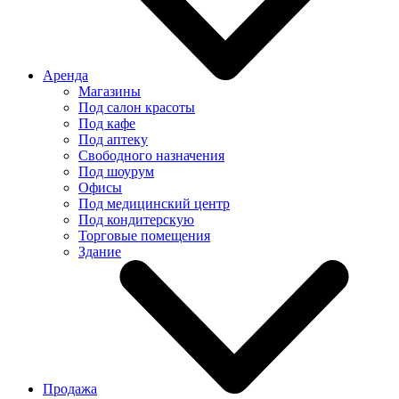
Аренда
Магазины
Под салон красоты
Под кафе
Под аптеку
Свободного назначения
Под шоурум
Офисы
Под медицинский центр
Под кондитерскую
Торговые помещения
Здание
Продажа