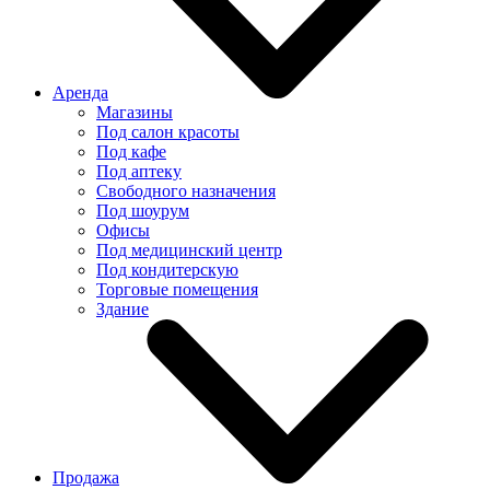
Аренда
Магазины
Под салон красоты
Под кафе
Под аптеку
Свободного назначения
Под шоурум
Офисы
Под медицинский центр
Под кондитерскую
Торговые помещения
Здание
Продажа