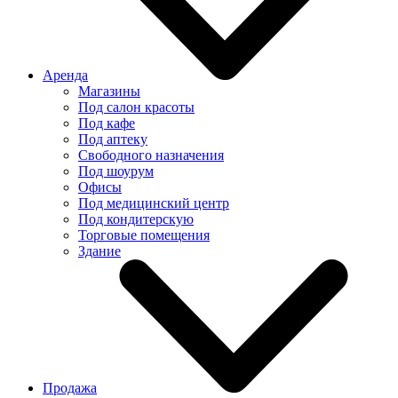
Аренда
Магазины
Под салон красоты
Под кафе
Под аптеку
Свободного назначения
Под шоурум
Офисы
Под медицинский центр
Под кондитерскую
Торговые помещения
Здание
Продажа