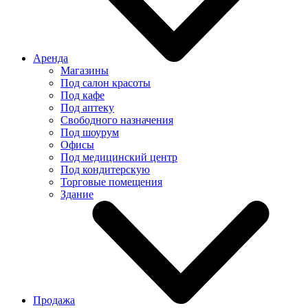
Аренда
Магазины
Под салон красоты
Под кафе
Под аптеку
Свободного назначения
Под шоурум
Офисы
Под медицинский центр
Под кондитерскую
Торговые помещения
Здание
Продажа