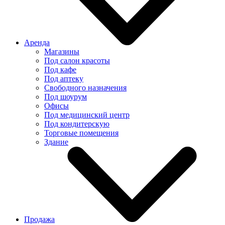
Аренда
Магазины
Под салон красоты
Под кафе
Под аптеку
Свободного назначения
Под шоурум
Офисы
Под медицинский центр
Под кондитерскую
Торговые помещения
Здание
Продажа