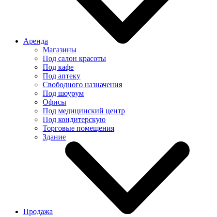
Аренда
Магазины
Под салон красоты
Под кафе
Под аптеку
Свободного назначения
Под шоурум
Офисы
Под медицинский центр
Под кондитерскую
Торговые помещения
Здание
Продажа